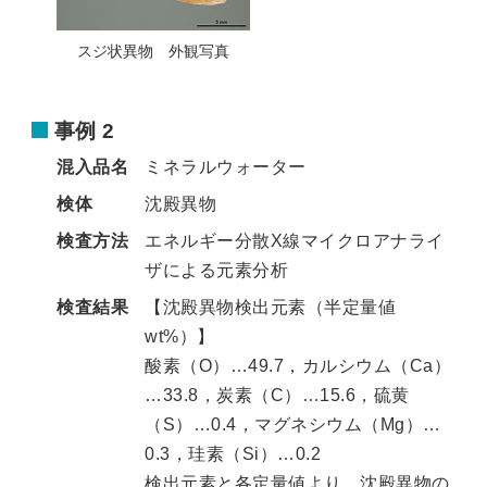
スジ状異物 外観写真
事例 2
混入品名
ミネラルウォーター
検体
沈殿異物
検査方法
エネルギー分散X線マイクロアナライ
ザによる元素分析
検査結果
【沈殿異物検出元素（半定量値
wt%）】
酸素（O）…49.7，カルシウム（Ca）
…33.8，炭素（C）…15.6，硫黄
（S）…0.4，マグネシウム（Mg）…
0.3，珪素（Si）…0.2
検出元素と各定量値より、沈殿異物の