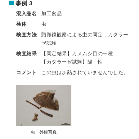
事例 3
混入品名
加工食品
検体
虫
検査方法
顕微鏡観察による虫の同定，カタラー
ゼ試験
検査結果
【同定結果】カメムシ目の一種
【カタラーゼ試験】陽 性
コメント
この虫は加熱されていませんでした。
虫 外観写真