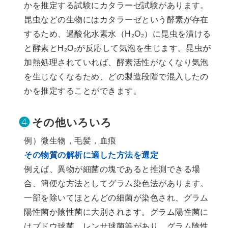
かを推定する試験にカタラーゼ試験があります。
昆虫などの生物にはカタラーゼという酵素が存在
するため、過酸化水素水（H₂O₂）に昆虫を漬ける
と酵素とH₂O₂が反応して気泡を生じます。昆虫が
加熱処理されていれば、酵素活性がなくなり気泡
を生じなくなるため、どの製造段階で混入したの
かを推定することができます。
❹
その他いろいろ
例）微生物，毛髪，血痕
その物質の解析に適した方法を選定
例えば、異物が細菌の塊であると推測できる場
合、簡便な方法としてグラム染色法があります。
一部を除いてほとんどの細菌が染色され、グラム
陽性菌か陰性菌に大別されます。グラム陽性菌に
はブドウ球菌，レンサ球菌等があり，グラム陰性