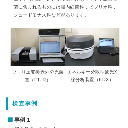
菌に含まれるものには腸内細菌科，ビブリオ科，
シュードモナス科などがあります。
エネルギー分散型蛍光X
フーリエ変換赤外分光装
線分析装置（EDX）
置（FT-IR）
検査事例
事例 1